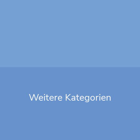
Ann«, »Surfin’ USA«, »Good Vibrations« – ist dieser
Tage...
Weitere Kategorien