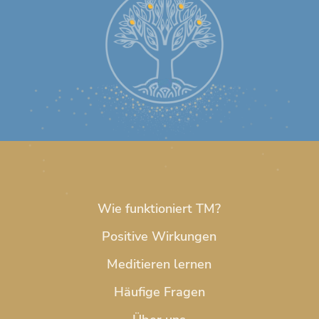
Wie funktioniert TM?
Positive Wirkungen
Meditieren lernen
Häufige Fragen