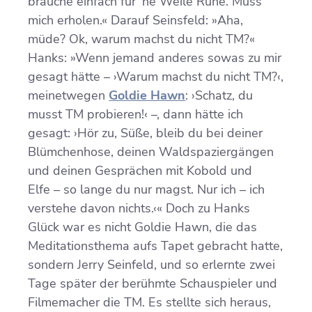
brauche einfach für ’ne Weile Ruhe. Muss
mich erholen.« Darauf Seinsfeld: »Aha,
müde? Ok, warum machst du nicht TM?«
Hanks: »Wenn jemand anderes sowas zu mir
gesagt hätte – ›Warum machst du nicht TM?‹,
meinetwegen
Goldie Hawn
: ›Schatz, du
musst TM probieren!‹ –, dann hätte ich
gesagt: ›Hör zu, Süße, bleib du bei deiner
Blümchenhose, deinen Waldspaziergängen
und deinen Gesprächen mit Kobold und
Elfe – so lange du nur magst. Nur ich – ich
verstehe davon nichts.‹« Doch zu Hanks
Glück war es nicht Goldie Hawn, die das
Meditationsthema aufs Tapet gebracht hatte,
sondern Jerry Seinfeld, und so erlernte zwei
Tage später der berühmte Schauspieler und
Filmemacher die TM. Es stellte sich heraus,