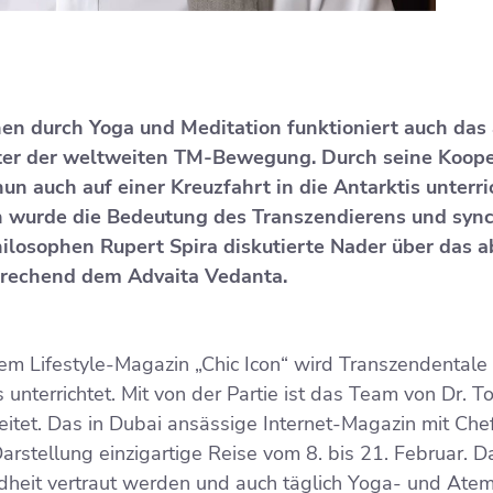
en durch Yoga und Meditation funktioniert auch das
iter der weltweiten TM-Bewegung. Durch seine Koopera
n auch auf einer Kreuzfahrt in die Antarktis unterr
ch wurde die Bedeutung des Transzendierens und syn
ilosophen Rupert Spira diskutierte Nader über das a
sprechend dem Advaita Vedanta.
em Lifestyle-Magazin „Chic Icon“ wird Transzendentale 
is unterrichtet. Mit von der Partie ist das Team von Dr. T
itet. Das in Dubai ansässige Internet-Magazin mit Che
arstellung einzigartige Reise vom 8. bis 21. Februar. D
ndheit vertraut werden und auch täglich Yoga- und At