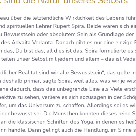
 sind die Natur unseres Selbsts“
veau über die letztendliche Wirklichkeit des Lebens fü
 spirituellen Lehrer Rupert Spira. Beide waren sich ein
u Bewusstsein oder absolutem Sein als Grundlage der 
 des Advaita Vedanta. Danach gibt es nur eine einzige R
 das, Du bist das, all dies ist das. Spira formulierte es
 teilen unser Selbst mit jedem und allem – das ist Veda
endlicher Realität sind wir alle Bewusstsein“, das gelte 
h deshalb primär, sagte Spira, weil alles, was wir je w
tstehe dadurch, dass das unbegrenzte Eine als Viele ersc
ektive zu sehen, verliere es sich sozusagen in der Sch
er, um das Universum zu schaffen. Allerdings sei es w
einer bewusst sei. Die Menschen könnten dieses reine 
 an die klassischen Schriften des Yoga, in denen es hei
ann handle. Dann gelingt auch die Handlung, im Sinne 