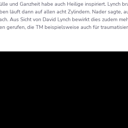
lle und Ganzheit habe auch Heilige inspiriert. Lynch b
ben läuft dann auf allen acht Zylindern. Nader sagte, 
ach. Aus Sicht von David Lynch bewirkt dies zudem meh
ben gerufen, die TM beispielsweise auch für traumatisie