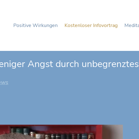
Positive Wirkungen
Kostenloser Infovortrag
Medita
eniger Angst durch unbegrenztes
ews