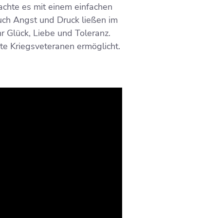
rachte es mit einem einfachen
auch Angst und Druck ließen im
r Glück, Liebe und Toleranz.
rte Kriegsveteranen ermöglicht.