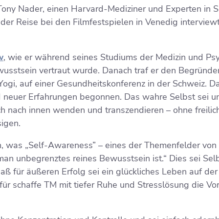
Tony Nader, einen Harvard-Mediziner und Experten in 
der Reise bei den Filmfestspielen in Venedig interviewt
w
, wie er während seines Studiums der Medizin und Psy
wusstsein vertraut wurde. Danach traf er den Begründe
Yogi, auf einer Gesundheitskonferenz in der Schweiz. D
neuer Erfahrungen begonnen. Das wahre Selbst sei un
ch nach innen wenden und transzendieren – ohne freilic
sigen.
, was „Self-Awareness” – eines der Themenfelder von C
 man unbegrenztes reines Bewusstsein ist.“ Dies sei Sel
ß für äußeren Erfolg sei ein glückliches Leben auf der
r schaffe TM mit tiefer Ruhe und Stresslösung die Vo