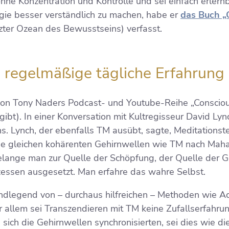
ohne Konzentration und Kontrolle und sei einfach erler
ie besser verständlich zu machen, habe er
das Buch 
ter Ozean des Bewusstseins) verfasst.
s regelmäßige tägliche Erfahrung
von Tony Naders Podcast- und Youtube-Reihe „Consciousn
gibt). In einer Konversation mit Kultregisseur David Lyn
. Lynch, der ebenfalls TM ausübt, sagte, Meditations
die gleichen kohärenten Gehirnwellen wie TM nach Maha
elange man zur Quelle der Schöpfung, der Quelle der 
essen ausgesetzt. Man erfahre das wahre Selbst.
dlegend von ­– durchaus hilfreichen – Methoden wie A
allem sei Transzendieren mit TM keine Zufallserfahrun
ich die Gehirnwellen synchronisierten, sei dies wie di