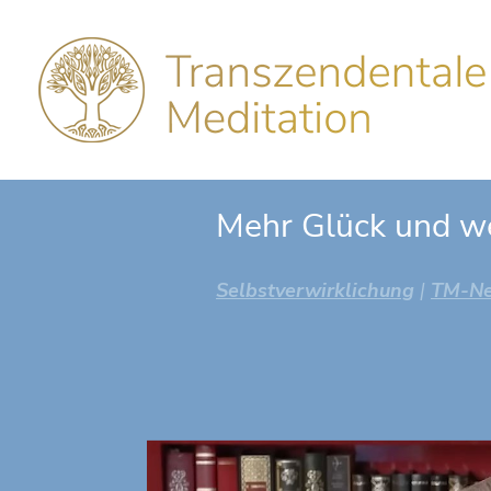
Mehr Glück und w
Selbstverwirklichung
|
TM-N