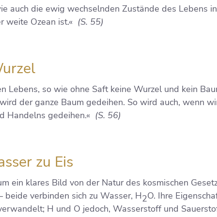
e auch die ewig wechselnden Zustände des Lebens in 
r weite Ozean ist.«
(S. 55)
Wurzel
len Lebens, so wie ohne Saft keine Wurzel und kein Ba
 wird der ganze Baum gedeihen. So wird auch, wenn wi
nd Handelns gedeihen.«
(S. 56)
sser zu Eis
 um ein klares Bild von der Natur des kosmischen Gese
 – beide verbinden sich zu Wasser, H
O. Ihre Eigenscha
2
verwandelt; H und O jedoch, Wasserstoff und Sauerstoff