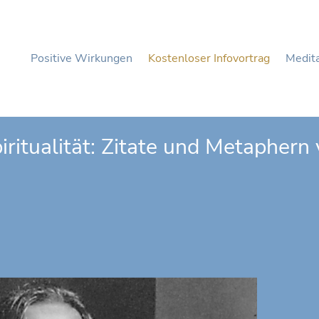
Positive Wirkungen
Kostenloser Infovortrag
Medita
ritualität: Zitate und Metaphern