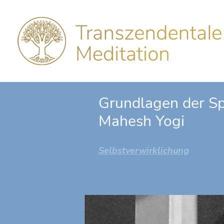
Grundlagen der Spi
Mahesh Yogi
Selbstverwirklichung