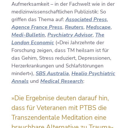
Aufmerksamkeit – in der Fachwelt wie in der
medizinwissenschaftlichen Publizistik: So
griffen das Thema auf:
Associated Press
,
Agence France Press
,
Reuters
,
Medscape
,
Medi-Bulletin
,
Psychiatry Advisor
,
The
London Economic
(»Drei Jahrzehnte der
Forschung zeigen, dass TM heilsam ist für
das Gehirn, Stress reduziert, Depressionen,
Herzerkrankungen und Schlafstörungen
mindert«),
SBS Australia
,
Healio Psychiatric
Annals
und
Medical Research
:
»Die Ergebnise deuten darauf hin,
dass für Veteranen mit PTBS die
Transzendentale Meditation eine
brauchbare Alternative zu Trauma-