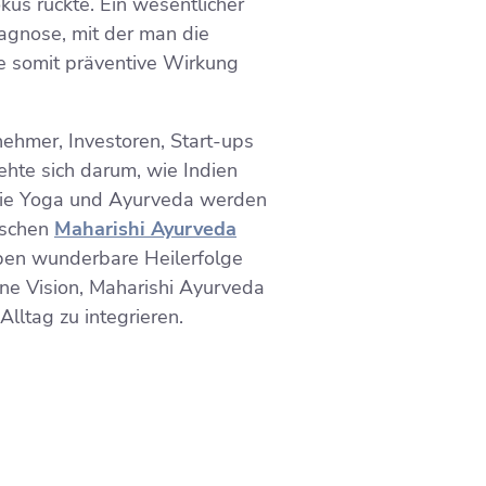
us rückte. Ein wesentlicher
agnose, mit der man die
ie somit präventive Wirkung
nehmer, Investoren, Start-ups
ehte sich darum, wie Indien
 wie Yoga und Ayurveda werden
utschen
Maharishi Ayurveda
haben wunderbare Heilerfolge
ine Vision, Maharishi Ayurveda
lltag zu integrieren.