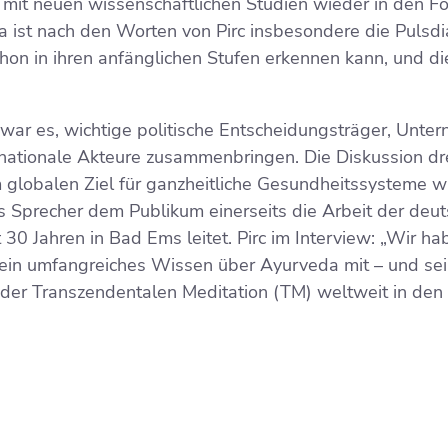
it neuen wissenschaftlichen Studien wieder in den Fok
 ist nach den Worten von Pirc insbesondere die Pulsdi
hon in ihren anfänglichen Stufen erkennen kann, und d
 war es, wichtige politische Entscheidungsträger, Unter
rnationale Akteure zusammenbringen. Die Diskussion dr
m globalen Ziel für ganzheitliche Gesundheitssysteme
 als Sprecher dem Publikum einerseits die Arbeit der de
st 30 Jahren in Bad Ems leitet. Pirc im Interview: „Wir 
er sein umfangreiches Wissen über Ayurveda mit – und se
 der Transzendentalen Meditation (TM) weltweit in den A