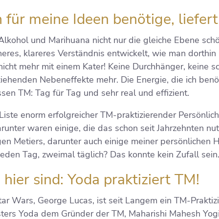
ch für meine Ideen benötige, liefe
Alkohol und Marihuana nicht nur die gleiche Ebene sch
heres, klareres Verständnis entwickelt, wie man dorthin
t nicht mehr mit einem Kater! Keine Durchhänger, keine
ziehenden Nebeneffekte mehr. Die Energie, die ich ben
ssen TM: Tag für Tag und sehr real und effizient.
Liste enorm erfolgreicher TM-praktizierender Persönlich
nter waren einige, die das schon seit Jahrzehnten nutz
gen Metiers, darunter auch einige meiner persönlichen 
jeden Tag, zweimal täglich? Das konnte kein Zufall sein
u hier sind: Yoda praktiziert TM!
tar Wars, George Lucas, ist seit Langem ein TM-Praktiz
isters Yoda dem Gründer der TM, Maharishi Mahesh Yog