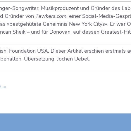
Singer-Songwriter, Musikproduzent und Gründer des La
und Gründer von
Tawkers.com
, einer Social-Media-Gespr
s das »bestgehütete Geheimnis New York Citys«. Er war O
uncan Sheik – und für Donovan, auf dessen Greatest-Hi
hi Foundation USA. Dieser Artikel erschien erstmals 
rbehalten. Übersetzung: Jochen Uebel.
n …