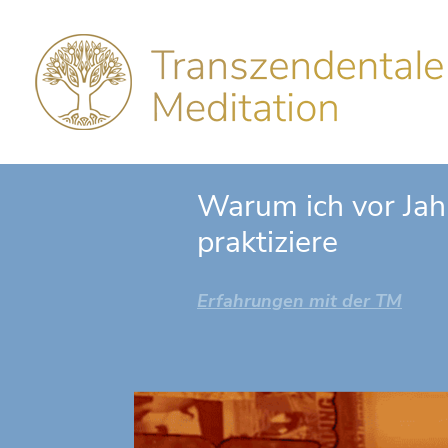
Warum ich vor Jah
praktiziere
Erfahrungen mit der TM