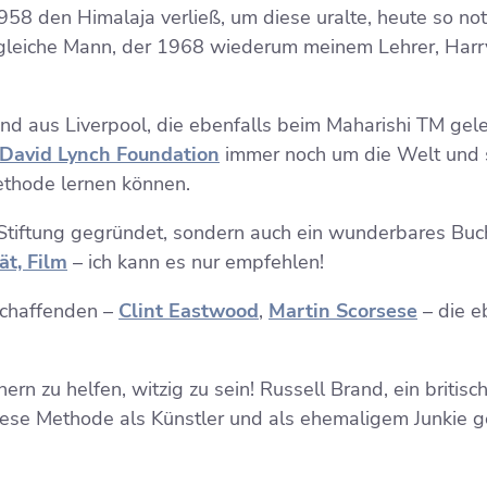
58 den Himalaja verließ, um diese uralte, heute so not
 gleiche Mann, der 1968 wiederum meinem Lehrer, Harry
 aus Liverpool, die ebenfalls beim Maharishi TM gelernt
David Lynch Foundation
immer noch um die Welt und se
ethode lernen können.
 Stiftung gegründet, sondern auch ein wunderbares Buch
ät, Film
– ich kann es nur empfehlen!
schaffenden –
Clint Eastwood
,
Martin Scorsese
– die e
 zu helfen, witzig zu sein! Russell Brand, ein britisch
iese Methode als Künstler und als ehemaligem Junkie g