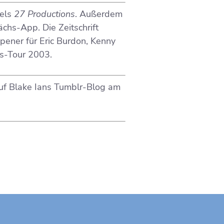
bels
27 Productions
. Außerdem
ächs-App. Die Zeitschrift
pener für Eric Burdon, Kenny
ts-Tour 2003.
auf Blake Ians Tumblr-Blog am