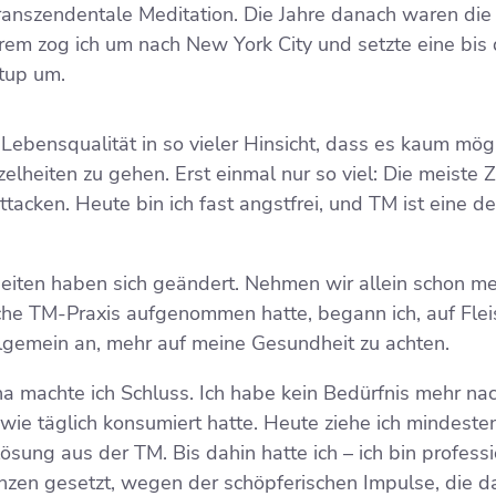
Transzendentale Meditation. Die Jahre danach waren die
em zog ich um nach New York City und setzte eine bis 
rtup um.
ebensqualität in so vieler Hinsicht, dass es kaum mögli
elheiten zu gehen. Erst einmal nur so viel: Die meiste Z
tacken. Heute bin ich fast angstfrei, und TM ist eine d
ten haben sich geändert. Nehmen wir allein schon me
che TM-Praxis aufgenommen hatte, begann ich, auf Flei
allgemein an, mehr auf meine Gesundheit zu achten.
a machte ich Schluss. Ich habe kein Bedürfnis mehr nac
 wie täglich konsumiert hatte. Heute ziehe ich mindeste
ung aus der TM. Bis dahin hatte ich – ich bin profess
anzen gesetzt, wegen der schöpferischen Impulse, die 