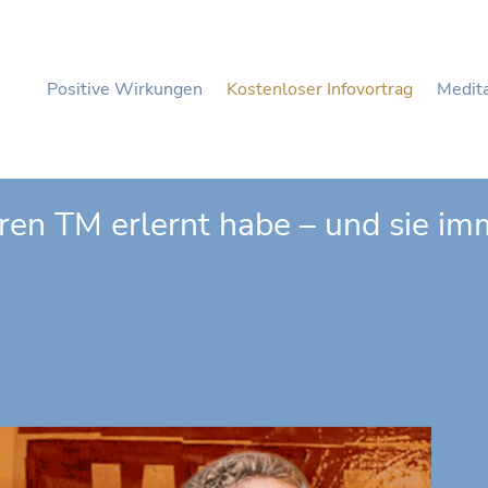
Positive Wirkungen
Kostenloser Infovortrag
Medita
ren TM erlernt habe – und sie im