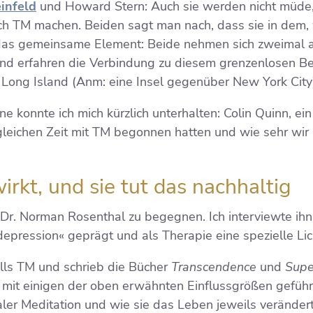
einfeld
und Howard Stern: Auch sie werden nicht müde, 
lich TM machen. Beiden sagt man nach, dass sie in dem,
 das gemeinsame Element: Beide nehmen sich zweimal a
 und erfahren die Verbindung zu diesem grenzenlosen Be
 Long Island (Anm: eine Insel gegenüber New York City
e konnte ich mich kürzlich unterhalten: Colin Quinn, ein
 gleichen Zeit mit TM begonnen hatten und wie sehr wir i
irkt, und sie tut das nachhaltig
Dr. Norman Rosenthal zu begegnen. Ich interviewte ihn
epression« geprägt und als Therapie eine spezielle Lich
alls TM und schrieb die Bücher
Transcendence
und
Supe
 mit einigen der oben erwähnten Einflussgrößen geführ
er Meditation und wie sie das Leben jeweils verändert